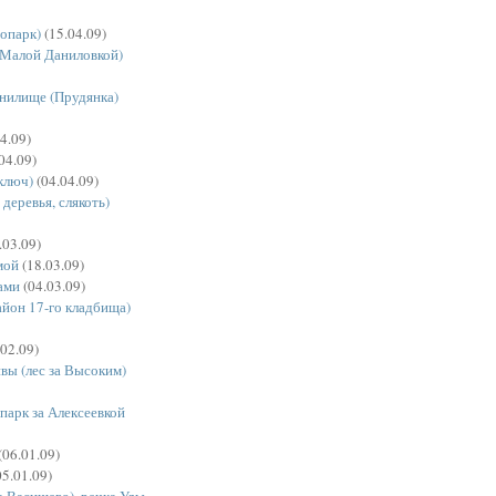
сопарк)
(15.04.09)
а Малой Даниловкой)
нилище (Прудянка)
4.09)
04.09)
ключ)
(04.04.09)
 деревья, слякоть)
.03.09)
мой
(18.03.09)
ами
(04.03.09)
айон 17-го кладбища)
02.09)
вы (лес за Высоким)
опарк за Алексеевкой
(06.01.09)
5.01.09)
а Васищево), речка Уды