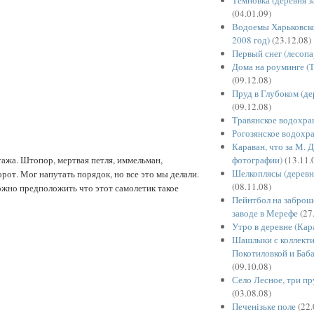
(04.01.09)
Водоемы Харьковско
2008 год)
(23.12.08)
Первый снег (лесопа
Дома на роуминге (Т
(09.12.08)
Пруд в Глубоком (де
(09.12.08)
Травянское водохр
Рогозянское водохр
Караван, что за М. 
фотографии)
(13.11.
ажа. Штопор, мертвая петля, иммельман,
Шелкоплясы (деревн
орот. Мог напутать порядок, но все это мы делали.
(08.11.08)
ложно предположить что этот самолетик такое
Пейнтбол на забро
заводе в Мерефе
(27
Утро в деревне (Кар
Шашлыки с коллект
Покотиловкой и Баба
(09.10.08)
Село Лесное, три пр
(03.08.08)
Печенiзьке поле
(22.