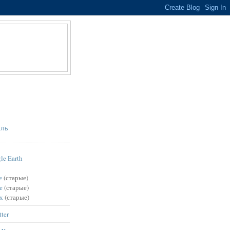
ИЛЬ
le Earth
е
(старые)
е
(старые)
х
(старые)
tter