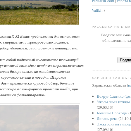
PersiaHR.com
|
Работа в
Valiki
;)
РАССЫЛКА НА E-MA
Введите ваш e-ma
молет Х-32 Бекас предназначен для выполнения
обновления по э
х, спортивных и тренировочных полетов,
цоборудованием, авиапрогулок и авиатуризма.
ляет собой подкосный высокоплан с толкающей
Двухместный самолёт с тандемным расположением
ожет базироваться на неподготовленных
короткого взлёта и посадки. Широкое
ХАРЬКОВСКАЯ ОБЛ
 дает практически круговой обзор, большие
Харьковская область (
в
ассажирам с комфортом провести полёт, при
ьзоваться фотоаппаратом.
Вокруг Слатино (фо
Ужасы зимы (птицы 
(29.03.13)
Большие Проходы
(1
Лопань-река
(24.10.
Экскурсия на типог
(27.09.10)