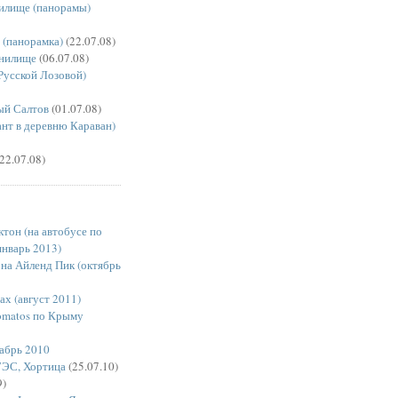
илище (панорамы)
 (панорамка)
(22.07.08)
нилище
(06.07.08)
 Русской Лозовой)
ый Салтов
(01.07.08)
ант в деревню Караван)
22.07.08)
тон (на автобусе по
январь 2013)
 на Айленд Пик (октябрь
х (август 2011)
omatos по Крыму
кабрь 2010
ГЭС, Хортица
(25.07.10)
9)