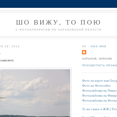
ШО ВИЖУ, ТО ПОЮ
С ФОТОАППАРАТОМ ПО ХАРЬКОВСКОЙ ОБЛАСТИ
Я 28, 2010
DP -
ОБО МНЕ
е
ХАРЬКОВ, UKRAINE
 самолете.
ПРОСМОТРЕТЬ ПРОФ
Фото на карте или Goog
Фото на Фотосайте
Фотоальбомы на Пикас
Фотоальбомы на Фликр
Фотоальбомы на Фотка
То же самое в ЖЖ
|
Twi