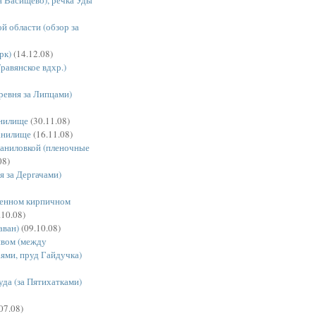
й области (обзор за
рк)
(14.12.08)
равянское вдхр.)
ревня за Липцами)
анилище
(30.11.08)
анилище
(16.11.08)
Даниловкой (пленочные
08)
я за Дергачами)
шенном кирпичном
.10.08)
аван)
(09.10.08)
ивом (между
ями, пруд Гайдучка)
уда (за Пятихатками)
07.08)