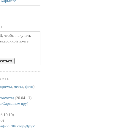
 Харькове
IL
il, чтобы получать
лектронной почте:
АСТЬ
одоемы
,
места
,
фото
)
тоохота)
(20.04.13)
в Саржином яру)
6.10.10)
10)
рафию "Фактор-Друк"