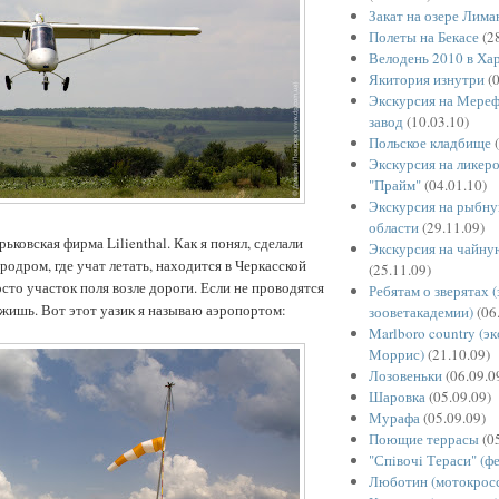
Закат на озере Лима
Полеты на Бекасе
(28
Велодень 2010 в Ха
Якитория изнутри
(0
Экскурсия на Мереф
завод
(10.03.10)
Польское кладбище
(
Экскурсия на ликер
"Прайм"
(04.01.10)
Экскурсия на рыбну
области
(29.11.09)
ьковская фирма Lilienthal. Как я понял, сделали
Экскурсия на чайну
родром, где учат летать, находится в Черкасской
(25.11.09)
осто участок поля возле дороги. Если не проводятся
Ребятам о зверятах 
ужишь. Вот этот уазик я называю аэропортом:
зооветакадемии)
(06
Marlboro country (э
Моррис)
(21.10.09)
Лозовеньки
(06.09.0
Шаровка
(05.09.09)
Мурафа
(05.09.09)
Поющие террасы
(05
"Спiвочi Тераси" (ф
Люботин (мотокрос