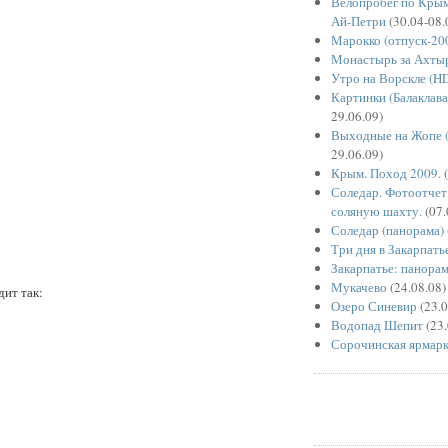
Велопробег по Крым
Ай-Петри
(30.04-08.
Марокко (отпуск-20
Монастырь за Ахты
Утро на Ворскле (H
Картинки (Балаклава
29.06.09)
Выходные на Жопе (
29.06.09)
Крым. Поход 2009.
(
Соледар. Фотоотчет 
соляную шахту.
(07.
Соледар (панорама)
Три дня в Закарпать
Закарпатье: панора
Мукачево
(24.08.08)
дит так:
Озеро Синевир
(23.0
Водопад Шепит
(23.
Сорочинская ярмар