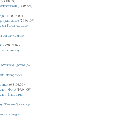
(24.08.09)
Алексеевкой)
(23.08.09)
одец)
(10.08.09)
одохранилище
(20.06.09)
е (за Богодуховым)
за Богодуховым)
009
(20.07.09)
водохранилище
 Купянска (фото)
(6-
ком (панорамы)
аранах
(6-8.06.09)
ключ. Фото
(19.04.09)
ключ. Панорамы
 ("Ржавое") к западу от
ке (к западу от