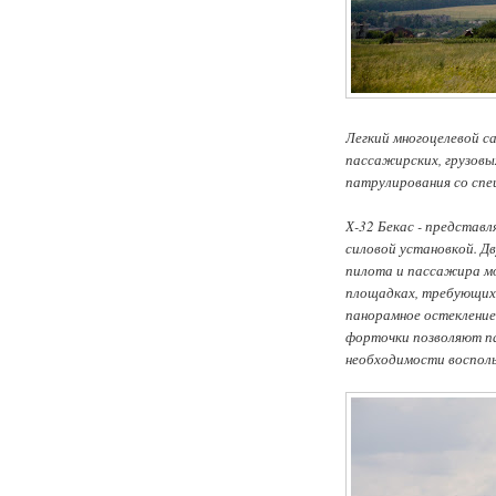
Легкий многоцелевой са
пассажирских, грузовы
патрулирования со спе
Х-32 Бекас - представ
силовой установкой. 
пилота и пассажира м
площадках, требующих 
панорамное остекление
форточки позволяют п
необходимости воспол