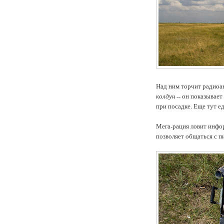
Над ним торчит радиоан
колдун
-- он показывает
при посадке. Еще тут ед
Мега-рация ловит инфор
позволяет общаться с п