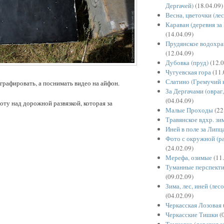
Дергачей)
(18.04.09)
Весна, цветочки (ле
Караван (деревня з
(14.04.09)
Прудянское водохра
(12.04.09)
Дубовка (пруд)
(12.0
Чугуевская гора
(11.
Слатино (Гремучий 
графировать, а поснимать видео на айфон.
За Дергачами (овраг,
(04.04.09)
оту над дорожной развязкой, которая за
Малые Проходы
(22
Травянское вдхр. зи
Иней в поле за Липц
Фото с окружной (р
(24.02.09)
Мерефа, озимые
(11.
Туманные перспекти
(09.02.09)
Зима, лес, иней (лес
(04.02.09)
Черкасская Лозовая
Черкасские Тишки
(0
Темновка (деревня з