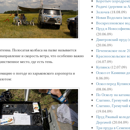
Коротыч (аэродром)
Родичi (деревня за 
Золочев
(18.08.09)
Новая Водолага (кол
Воскресеновское в
Пруд в Новософиевк
(20.06.09)
Дмитровский пруд (
(20.06.09)
тенна. Полосатая колбаса на палке называется
Печенежское поле 2
 направление и скорость ветра, что особенно важно
Краснооскольское 
(16.07.09)
инственное место, где есть тень.
Купянск
(12.07.09)
Оскол от Камянки до
мацию о погоде из харьковского аэропорта и
8.06.09)
илотом:
Оскол перед Купянс
(08.06.09)
По Осколу на катам
Слатино, Гремучий 
Слатино, Гремучий 
(19.04.09)
Пруд Ржавый колодец
Дергачей
(20.04.09)
Три пруда в Семенов