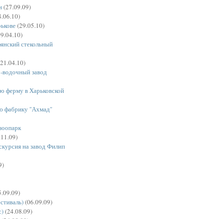
н
(27.09.09)
.06.10)
рькове
(29.05.10)
9.04.10)
янский стекольный
21.04.10)
о-водочный завод
ю ферму в Харьковской
ю фабрику "Ахмад"
(зоопарк
.11.09)
кскурсия на завод Филип
9)
.09.09)
естиваль)
(06.09.09)
с)
(24.08.09)