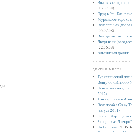
Вяловское водохран
(13.07.08)
Пруд в Рай-Еленовке
Муромское водохра
Велоспецназ (лес за
(05.07.08)
Велодесант на Стар
Люди-кони (велодес
(22.06.08)
Альпийская долина
(
ДРУГИЕ МЕСТА
Туристический планк
Венгрии и Италии) (
дка.
Непал, восхождение
2012)
Три вершины в Альпа
Велопробег Crazy T
(август 2011)
Египет. Хургада, де
Запорожье, Днепро
На Ворскле
(21.06.0