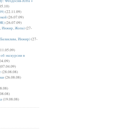
у: Феодосия-Ялта +
05.10)
09)
(22.11.09)
ркой
(26.07.09)
DR)
(26.07.09)
, Инжир, Жопа)
(27-
Балаклава, Инжир)
(27-
11.05.09)
об экскурсии в
04.09)
(07.04.09)
е
(28.08.08)
мки
(26.08.08)
8.08)
08.08)
ка
(19.08.08)