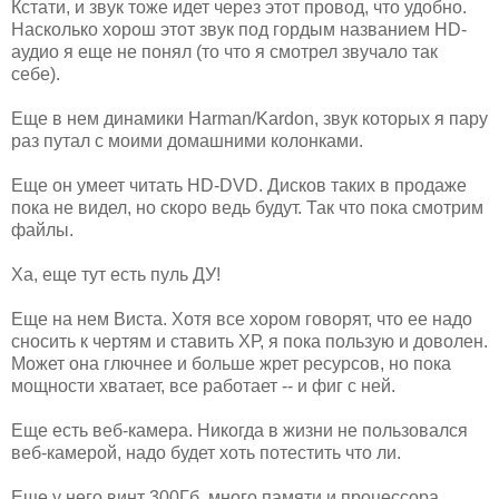
Кстати, и звук тоже идет через этот провод, что удобно.
Насколько хорош этот звук под гордым названием HD-
аудио я еще не понял (то что я смотрел звучало так
себе).
Еще в нем динамики Harman/Kardon, звук которых я пару
раз путал с моими домашними колонками.
Еще он умеет читать HD-DVD. Дисков таких в продаже
пока не видел, но скоро ведь будут. Так что пока смотрим
файлы.
Ха, еще тут есть пуль ДУ!
Еще на нем Виста. Хотя все хором говорят, что ее надо
сносить к чертям и ставить ХР, я пока пользую и доволен.
Может она глючнее и больше жрет ресурсов, но пока
мощности хватает, все работает -- и фиг с ней.
Еще есть веб-камера. Никогда в жизни не пользовался
веб-камерой, надо будет хоть потестить что ли.
Еще у него винт 300Гб, много памяти и процессора.