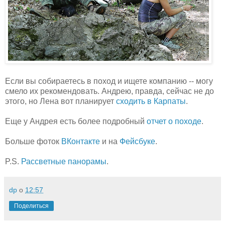
Если вы собираетесь в поход и ищете компанию -- могу
смело их рекомендовать. Андрею, правда, сейчас не до
этого, но Лена вот планирует
сходить в Карпаты
.
Еще у Андрея есть более подробный
отчет о походе
.
Больше фоток
ВКонтакте
и на
Фейсбуке
.
P.S.
Рассветные панорамы
.
dp
о
12:57
Поделиться