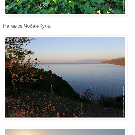
На мысе Чобан-Куле.