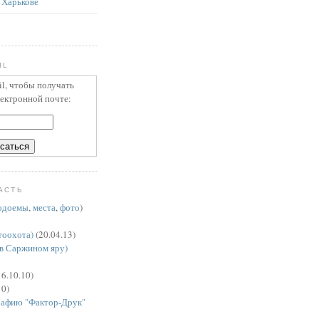
 Харькове
IL
il, чтобы получать
лектронной почте:
АСТЬ
одоемы
,
места
,
фото
)
тоохота)
(20.04.13)
в Саржином яру)
6.10.10)
10)
рафию "Фактор-Друк"