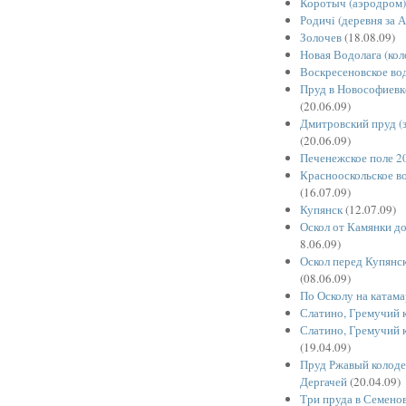
Коротыч (аэродром)
Родичi (деревня за 
Золочев
(18.08.09)
Новая Водолага (кол
Воскресеновское в
Пруд в Новософиевк
(20.06.09)
Дмитровский пруд (
(20.06.09)
Печенежское поле 2
Краснооскольское 
(16.07.09)
Купянск
(12.07.09)
Оскол от Камянки до
8.06.09)
Оскол перед Купянс
(08.06.09)
По Осколу на катам
Слатино, Гремучий 
Слатино, Гремучий 
(19.04.09)
Пруд Ржавый колодец
Дергачей
(20.04.09)
Три пруда в Семенов