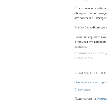
Со второго акта собира
обещали. Блиинн, там да
акт повеселее и настро
Все, на ближайшие два 
Блиин, но стриптиз в од
Учитывая что в первом
ожидать.
ОПУБЛІКОВАНО
DP
О
МІТКИ:
О КАК
КОММЕНТАРИЕ
Отправить комментари
Следующее
Подписаться на:
Коммен