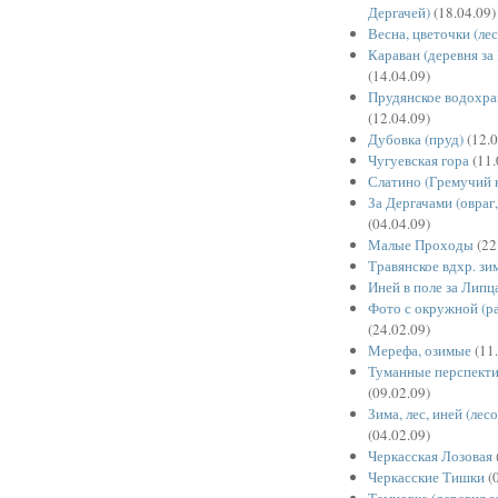
Дергачей)
(18.04.09)
Весна, цветочки (ле
Караван (деревня з
(14.04.09)
Прудянское водохра
(12.04.09)
Дубовка (пруд)
(12.0
Чугуевская гора
(11.
Слатино (Гремучий 
За Дергачами (овраг,
(04.04.09)
Малые Проходы
(22
Травянское вдхр. зи
Иней в поле за Липц
Фото с окружной (р
(24.02.09)
Мерефа, озимые
(11.
Туманные перспекти
(09.02.09)
Зима, лес, иней (лес
(04.02.09)
Черкасская Лозовая
Черкасские Тишки
(0
Темновка (деревня з