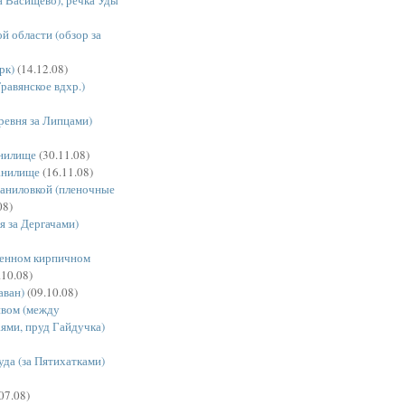
й области (обзор за
рк)
(14.12.08)
равянское вдхр.)
ревня за Липцами)
анилище
(30.11.08)
анилище
(16.11.08)
Даниловкой (пленочные
08)
я за Дергачами)
шенном кирпичном
.10.08)
аван)
(09.10.08)
ивом (между
ями, пруд Гайдучка)
уда (за Пятихатками)
07.08)