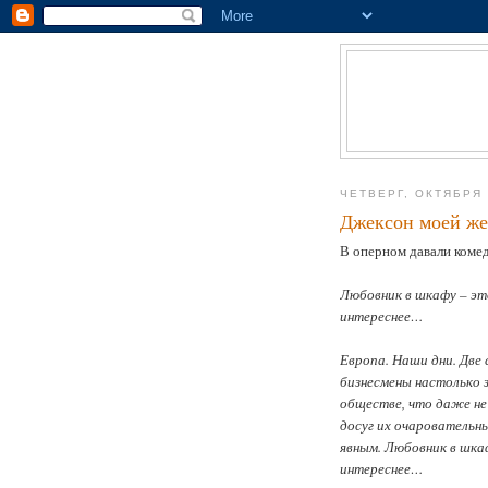
ЧЕТВЕРГ, ОКТЯБРЯ 
Джексон моей ж
В оперном давали коме
Любовник в шкафу – эт
интереснее…
Европа. Наши дни. Две
бизнесмены настолько 
обществе, что даже не
досуг их очарователь
явным. Любовник в шка
интереснее…