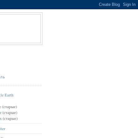
ИЛЬ
le Earth
е
(старые)
е
(старые)
х
(старые)
tter