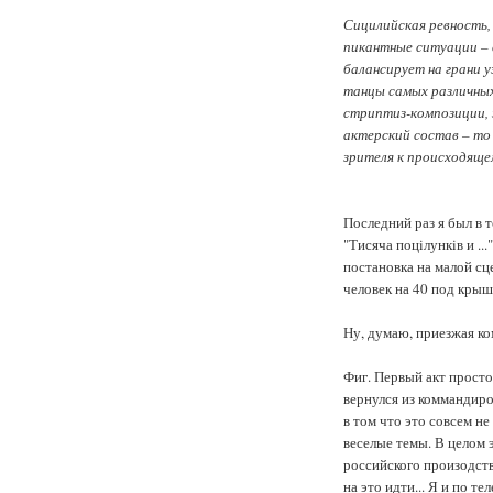
Сицилийская ревность,
пикантные ситуации – в
балансирует на грани у
танцы самых различных
стриптиз-композиции, 
актерский состав – то
зрителя к происходящем
Последний раз я был в т
"Тисяча поцiлункiв и ..
постановка на малой сц
человек на 40 под крыш
Ну, думаю, приезжая ком
Фиг. Первый акт прост
вернулся из коммандир
в том что это совсем н
веселые темы. В целом 
российского произодств
на это идти... Я и по т