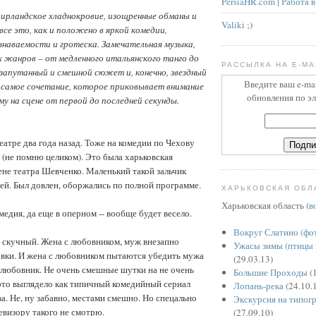
PersiaHR.com
|
Работа в
 ирландское хладнокровие, изощренные обманы и
Valiki
;)
се это, как и положено в яркой комедии,
знаваемости и гротеска. Замечательная музыка,
 жанров – от медленного итальянского танго до
РАССЫЛКА НА E-MA
запутанный и смешной сюжет и, конечно, звездный
Введите ваш e-ma
 самое сочетание, которое приковывает внимание
обновления по э
у на сцене от первой до последней секунды.
еатре два года назад. Тоже на комедии по Чехову
." (не помню целиком). Это была харьковская
ене театра Шевченко. Маленький такой зальчик
ей. Был довлен, оборжались по полной программе.
ХАРЬКОВСКАЯ ОБЛ
Харьковская область (
в
едия, да еще в оперном -- вообще будет весело.
Вокруг Слатино (фо
о скучный. Жена с любовником, муж внезапно
Ужасы зимы (птицы 
овки. И жена с любовником пытаются убедить мужа
(29.03.13)
е любовник. Не очень смешные шутки на не очень
Большие Проходы
(1
это выглядело как типичный комедийный сериал
Лопань-река
(24.10.
а. Не, ну забавно, местами смешно. Но спецально
Экскурсия на типог
елевизору такого не смотрю.
(27.09.10)