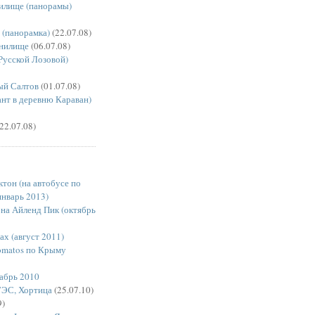
илище (панорамы)
 (панорамка)
(22.07.08)
нилище
(06.07.08)
 Русской Лозовой)
ый Салтов
(01.07.08)
ант в деревню Караван)
22.07.08)
тон (на автобусе по
январь 2013)
 на Айленд Пик (октябрь
х (август 2011)
omatos по Крыму
кабрь 2010
ГЭС, Хортица
(25.07.10)
9)