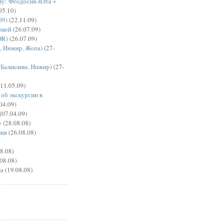
у: Феодосия-Ялта +
05.10)
09)
(22.11.09)
ркой
(26.07.09)
DR)
(26.07.09)
, Инжир, Жопа)
(27-
Балаклава, Инжир)
(27-
11.05.09)
об экскурсии в
04.09)
(07.04.09)
е
(28.08.08)
мки
(26.08.08)
8.08)
08.08)
ка
(19.08.08)