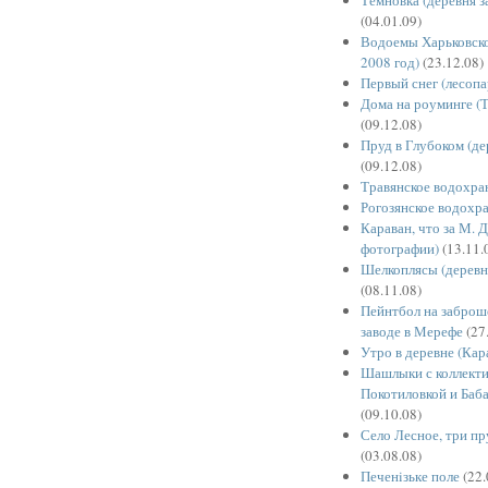
(04.01.09)
Водоемы Харьковско
2008 год)
(23.12.08)
Первый снег (лесопа
Дома на роуминге (Т
(09.12.08)
Пруд в Глубоком (де
(09.12.08)
Травянское водохр
Рогозянское водохр
Караван, что за М. 
фотографии)
(13.11.
Шелкоплясы (деревн
(08.11.08)
Пейнтбол на забро
заводе в Мерефе
(27
Утро в деревне (Кар
Шашлыки с коллект
Покотиловкой и Баба
(09.10.08)
Село Лесное, три пр
(03.08.08)
Печенiзьке поле
(22.