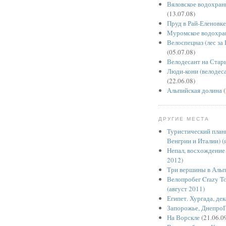
Вяловское водохран
(13.07.08)
Пруд в Рай-Еленовке
Муромское водохра
Велоспецназ (лес за
(05.07.08)
Велодесант на Стар
Люди-кони (велодес
(22.06.08)
Альпийская долина
(
ДРУГИЕ МЕСТА
Туристический планк
Венгрии и Италии) (
Непал, восхождение
2012)
Три вершины в Альпа
Велопробег Crazy T
(август 2011)
Египет. Хургада, де
Запорожье, Днепро
На Ворскле
(21.06.0