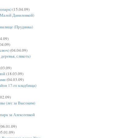
сопарк)
(15.04.09)
а Малой Даниловкой)
нилище (Прудянка)
4.09)
04.09)
ключ)
(04.04.09)
 деревья, слякоть)
.03.09)
мой
(18.03.09)
ами
(04.03.09)
айон 17-го кладбища)
02.09)
вы (лес за Высоким)
опарк за Алексеевкой
(06.01.09)
5.01.09)
а Васищево), речка Уды