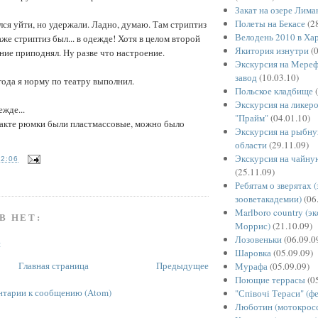
Закат на озере Лима
Полеты на Бекасе
(28
лся уйти, но удержали. Ладно, думаю. Там стриптиз
Велодень 2010 в Ха
же стриптиз был... в одежде! Хотя в целом второй
Якитория изнутри
(0
ение приподнял. Ну разве что настроение.
Экскурсия на Мереф
завод
(10.03.10)
года я норму по театру выполнил.
Польское кладбище
(
Экскурсия на ликер
ежде...
"Прайм"
(04.01.10)
 акте рюмки были пластмассовые, можно было
Экскурсия на рыбну
области
(29.11.09)
Экскурсия на чайну
12:06
(25.11.09)
Ребятам о зверятах 
зооветакадемии)
(06
Marlboro country (э
В НЕТ:
Моррис)
(21.10.09)
Лозовеньки
(06.09.0
й
Шаровка
(05.09.09)
Главная страница
Предыдущее
Мурафа
(05.09.09)
Поющие террасы
(05
тарии к сообщению (Atom)
"Спiвочi Тераси" (ф
Люботин (мотокрос