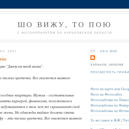
ШО ВИЖУ, ТО ПОЮ
С ФОТОАППАРАТОМ ПО ХАРЬКОВСКОЙ ОБЛАСТИ
04, 2007
DP -
ОБО МНЕ
ены
ХАРЬКОВ, UKRAINE
дию "Джексон моей жены".
ПРОСМОТРЕТЬ ПРОФ
о только цветочки. Все окажется намного
Фото на карте или Goog
Фото на Фотосайте
 соседние квартиры. Мужья – состоятельные
Фотоальбомы на Пикас
заняты карьерой, финансами, положением в
Фотоальбомы на Фликр
 задумываются о том, чем же скрашивают свой
Фотоальбомы на Фотка
ные жены. Но однажды тайное должно стать
фу – это только цветочки. Все окажется намного
То же самое в ЖЖ
|
Twi