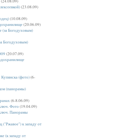
(24.08.09)
Алексеевкой)
(23.08.09)
одец)
(10.08.09)
одохранилище
(20.06.09)
е (за Богодуховым)
за Богодуховым)
009
(20.07.09)
водохранилище
 Купянска (фото)
(6-
ком (панорамы)
аранах
(6-8.06.09)
ключ. Фото
(19.04.09)
ключ. Панорамы
 ("Ржавое") к западу от
ке (к западу от