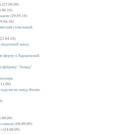
н
(27.09.09)
.06.10)
рькове
(29.05.10)
9.04.10)
янский стекольный
21.04.10)
о-водочный завод
ю ферму в Харьковской
ю фабрику "Ахмад"
(зоопарк
.11.09)
кскурсия на завод Филип
9)
.09.09)
естиваль)
(06.09.09)
с)
(24.08.09)