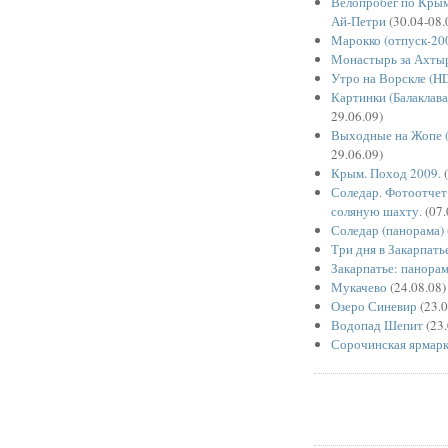
Велопробег по Крым
Ай-Петри
(30.04-08.
Марокко (отпуск-20
Монастырь за Ахты
Утро на Ворскле (H
Картинки (Балаклава
29.06.09)
Выходные на Жопе (
29.06.09)
Крым. Поход 2009.
(
Соледар. Фотоотчет 
соляную шахту.
(07.
Соледар (панорама)
Три дня в Закарпать
Закарпатье: панора
Мукачево
(24.08.08)
Озеро Синевир
(23.0
Водопад Шепит
(23.
Сорочинская ярмар