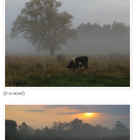
(ё-о-жик!)